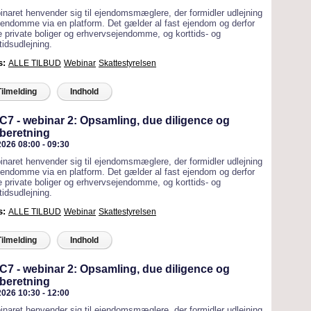
naret henvender sig til ejendomsmæglere, der formidler udlejning
jendomme via en platform. Det gælder al fast ejendom og derfor
 private boliger og erhvervsejendomme, og korttids- og
tidsudlejning.
s:
ALLE TILBUD
Webinar
Skattestyrelsen
Tilmelding
Indhold
7 - webinar 2: Opsamling, due diligence og
beretning
2026 08:00 - 09:30
naret henvender sig til ejendomsmæglere, der formidler udlejning
jendomme via en platform. Det gælder al fast ejendom og derfor
 private boliger og erhvervsejendomme, og korttids- og
tidsudlejning.
s:
ALLE TILBUD
Webinar
Skattestyrelsen
Tilmelding
Indhold
7 - webinar 2: Opsamling, due diligence og
beretning
2026 10:30 - 12:00
naret henvender sig til ejendomsmæglere, der formidler udlejning