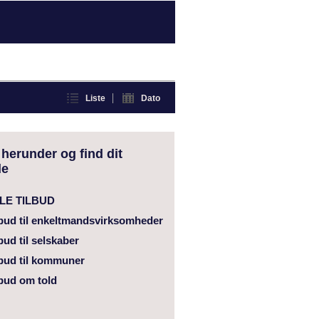
Liste
Dato
 herunder og find dit
e
LE TILBUD
lbud til enkeltmandsvirksomheder
bud til selskaber
lbud til kommuner
lbud om told