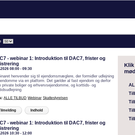
de
7 - webinar 1: Introduktion til DAC7, frister og
istrering
Klik
.2026 08:00 - 09:30
mød
naret henvender sig til ejendomsmæglere, der formidler udlejning
jendomme via en platform. Det gælder al fast ejendom og derfor
AL
 private boliger og erhvervsejendomme, og korttids- og
tidsudlejning.
Ti
s:
ALLE TILBUD
Webinar
Skattestyrelsen
Til
Ti
Tilmelding
Indhold
Ti
7 - webinar 1: Introduktion til DAC7, frister og
istrering
.2026 10:30 - 12:00