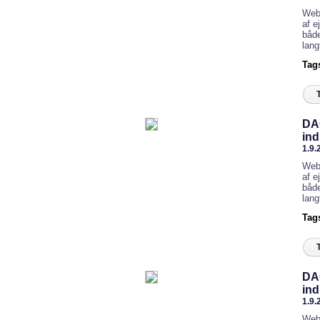
Webi
af e
både
lang
Tag
DAC
ind
1.9.
Webi
af e
både
lang
Tag
DAC
ind
1.9.
Webi