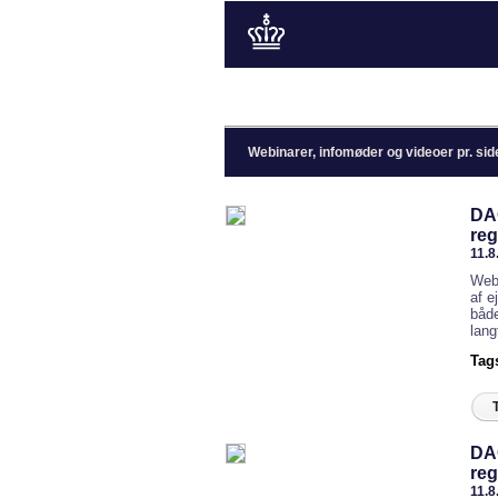
Webinarer, infomøder og videoer pr. si
DAC
reg
11.8
Webi
af e
både
lang
Tag
DAC
reg
11.8